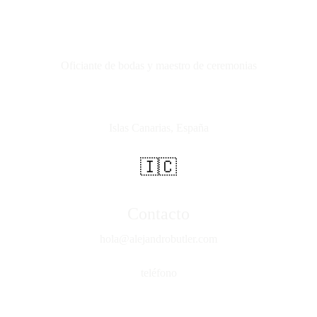
Oficiante de bodas y maestro de ceremonias
Islas Canarias, España
 🇮🇨 
Contacto
hola@alejandrobutler.com
teléfono
646 659 525