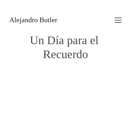
· Alejandro Butler · Oficiante de Bodas y Maestro de Ceremonias ·  
Gran Canaria (Islas Canarias) 🇮🇨  Tlf: 646 659 525  email: 
hola@alejandrobutler.com
Alejandro Butler
Un Día para el 
Recuerdo